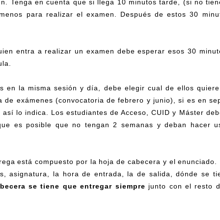
en. Tenga en cuenta que si llega 10 minutos tarde, (si no tie
 menos para realizar el examen. Después de estos 30 minut
ien entra a realizar un examen debe esperar esos 30 minut
la.
 en la misma sesión y día, debe elegir cual de ellos quiere 
a de exámenes (convocatoria de febrero y junio), si es en se
i así lo indica. Los estudiantes de Acceso, CUID y Máster deb
que es posible que no tengan 2 semanas y deban hacer us
rega está compuesto por la hoja de cabecera y el enunciado.
s, asignatura, la hora de entrada, la de salida, dónde se t
becera se tiene que entregar siempre
junto con el resto 