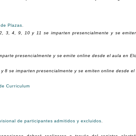
 de Plazas
.
 2, 3, 4, 9, 10 y 11 se imparten presencialmente y se emite
imparte presencialmente y se emite online desde el aula en El
7 y 8 se imparten presencialmente y se emiten online desde el
 de Curriculum
isional de participantes admitidos y excluidos
.
anaciones deberá realizarse a través del registro electrón