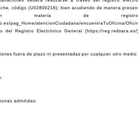
che, código (U02800218); bien acudiendo de manera presenci
 en materia de registro
gob.es/pag_Home/atencionCiudadana/encuentraTuOficina/Ofici
s del Registro Electrónico General (https://reg.redsara.es
ones fuera de plazo ni presentadas por cualquier otro medio 
s
.
rsonas admitidas: