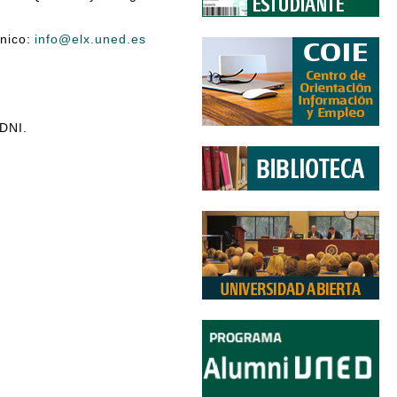
ónico:
info@elx.uned.es
 DNI.