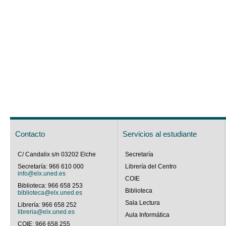
Contacto
Servicios al estudiante
C/ Candalix s/n 03202 Elche
Secretaría
Secretaría: 966 610 000
Librería del Centro
info@elx.uned.es
COIE
Biblioteca: 966 658 253
Biblioteca
biblioteca@elx.uned.es
Sala Lectura
Librería: 966 658 252
libreria@elx.uned.es
Aula Informática
COIE: 966 658 255