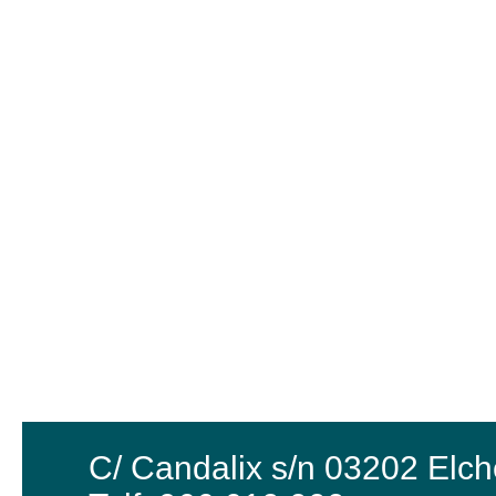
C/ Candalix s/n 03202 Elch