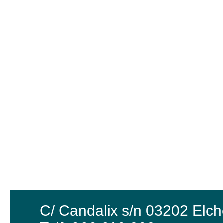
C/ Candalix s/n 03202 Elch