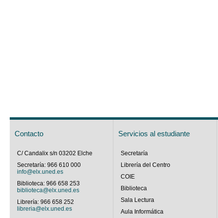
Contacto
Servicios al estudiante
C/ Candalix s/n 03202 Elche
Secretaría
Secretaría: 966 610 000
Librería del Centro
info@elx.uned.es
COIE
Biblioteca: 966 658 253
Biblioteca
biblioteca@elx.uned.es
Sala Lectura
Librería: 966 658 252
libreria@elx.uned.es
Aula Informática