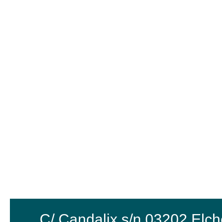
C/ Candalix s/n 03202 Elch